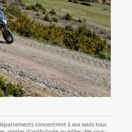
s départements concentrent à eux seuls tous
es, singles d'anthologie au milieu des sous-