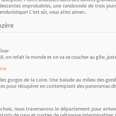
descentes improbables, une randonnée de trois jours
duristique! C'est sûr, vous allez aimer...
ozère
dîner
0, on refait le monde et on va se coucher au gîte, just
rce
es gorges de la Loire. Une balade au milieu des genêt
tes pour récupérer en contemplant des panoramas dive
chois, nous traverserons le département pour arriver
trots de pays et parties de pétanque interminables: p