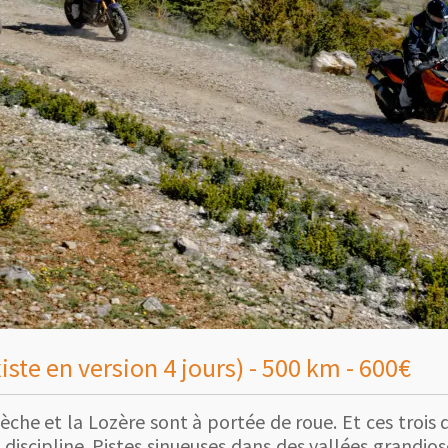
xiste en version 4 jours) - 500 km - 600€
èche et la Lozère sont à portée de roue. Et ces troi
iscipline. Pistes sinueuses dans des vallées grandios